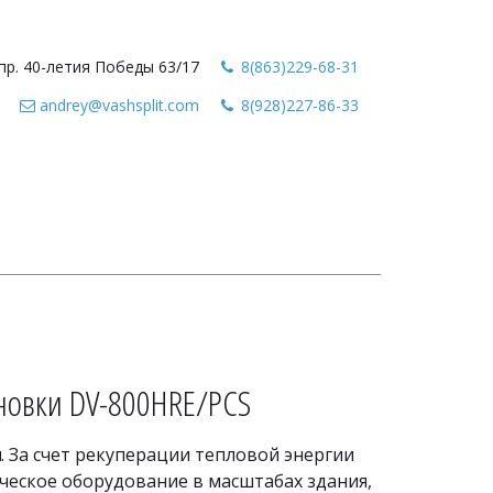
пр. 40-летия Победы 63/17
8(863)229-68-31
andrey@vashsplit.com
8(928)227-86-33
новки DV-800HRE/PCS
н
. За счет рекуперации тепловой энергии 
еское оборудование в масштабах здания, 