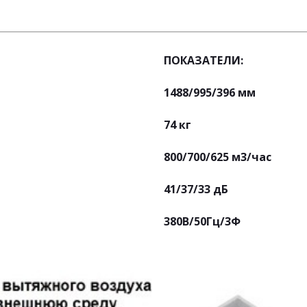
ПОКАЗАТЕЛИ:
1488/995/396 мм
74 кг
800/700/625 м3/час
41/37/33 дБ
380В/50Гц/3Ф