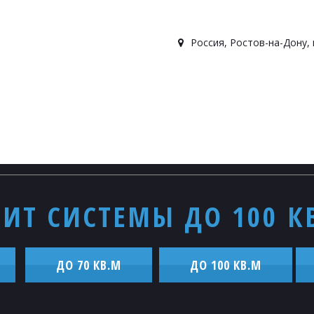
Россия
,
Ростов-на-Дону
,
ИТ СИСТЕМЫ ДО 100 К
ДО 70 КВ.М
ДО 100 КВ.М