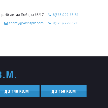
пр. 40-летия Победы 63/17
8(863)229-68-31
andrey@vashsplit.com
8(928)227-86-33
В.М.
ДО 140 КВ.М
ДО 160 КВ.М